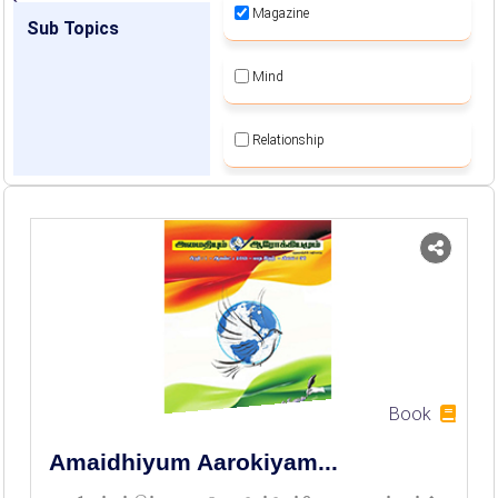
Magazine
Sub Topics
Mind
Relationship
Self Employment
Self Sustainable Living
Social Awareness
Spiritual Movement
Book
Amaidhiyum Aarokiyam...
Women Empowerment