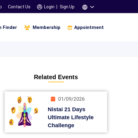
p
Contact Us
Login
|
Sign Up
 Finder
Membership
Appointment
igital Business And Marketing
Infinity Of Manifestation
amskara 3 Days Workshop
Children & Parents
Related Events
01/09/2026
Nistai 21 Days
Ultimate Lifestyle
Challenge