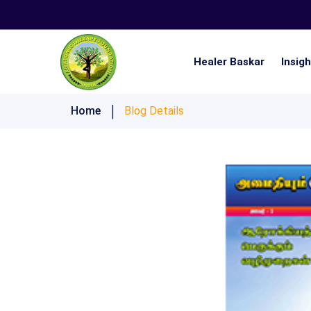
Healer Baskar
Insig
Nistai 21 Days Ultimate Lifestyle Challenge
Home
Blog Details