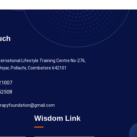
uch
ternational Lifestyle Training Centre No-276,
hiyar, Pollachi, Coimbatore 642101
21007
52508
rapyfoundation@gmail.com
Wisdom Link