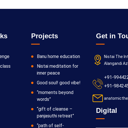
nks
Projects
Get in To
lenge
Banu home education
Nistai The In
Alangandi Az
class
Nistai meditation for
inner peace
+91-99442
Good soul! good vibe!
+91-98424
“moments beyond
anatomicthe
words”
“gift of cleanse –
Digital
panjasuthi retreat”
“path of self-